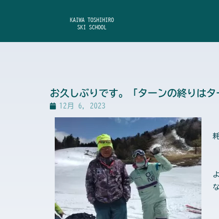
内
容
KAIWA TOSHIHIRO
SKI SCHOOL
を
ス
キ
ッ
プ
お久しぶりです。「ターンの終りはタ
12月 6, 2023