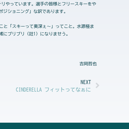
チリやっています。選手の皆様とフリースキーをや
ポジショニング」な訳であります。
こと「スキーって奥深ぇ～」ってこと。水源極ま
緒にプリプリ（註1）になりませう。
吉岡哲也
Next
NEXT
CINDERELLA フィットってなぁに