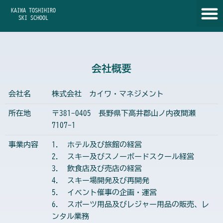
内
KAIWA TOSHIHIRO
容
SKI SCHOOL
を
ス
キ
ッ
会社概要
プ
会社名
株式会社 カイワ・マネジメント
所在地
〒381-0405 長野県下高井郡山ノ内夜間瀬
7107-1
事業内容
1. ホテル及び旅館の経営
2. スキー及びスノーボードスクール経営
3. 飲食店及び売店の経営
4. スキー場開発及び再開発
5. イベント催事の企画・運営
6. スポーツ用品及びレジャー用品の販売、レ
ンタル業務