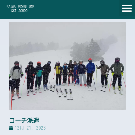
内
KAIWA TOSHIHIRO
容
SKI SCHOOL
を
ス
キ
ッ
プ
コーチ派遣
12月 21, 2023