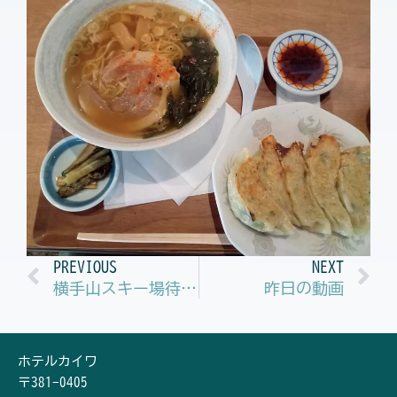
Prev
N
PREVIOUS
NEXT
横手山スキー場待望の雪！！寒い1日でした。
昨日の動画
ホテルカイワ
〒381-0405