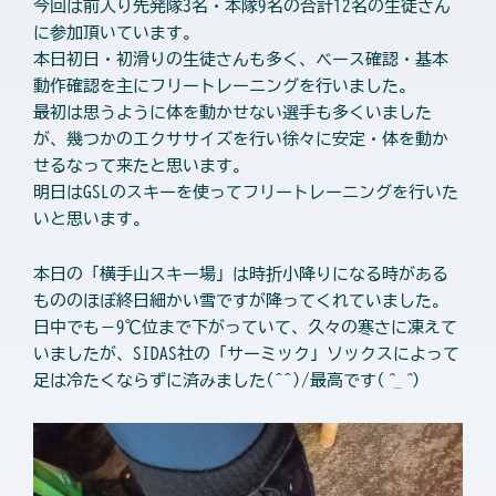
今回は前入り先発隊3名・本隊9名の合計12名の生徒さん
に参加頂いています。
本日初日・初滑りの生徒さんも多く、ベース確認・基本
動作確認を主にフリートレーニングを行いました。
最初は思うように体を動かせない選手も多くいました
が、幾つかのエクササイズを行い徐々に安定・体を動か
せるなって来たと思います。
明日はGSLのスキーを使ってフリートレーニングを行いた
いと思います。
本日の「横手山スキー場」は時折小降りになる時がある
もののほぼ終日細かい雪ですが降ってくれていました。
日中でも－9℃位まで下がっていて、久々の寒さに凍えて
いましたが、SIDAS社の「サーミック」ソックスによって
足は冷たくならずに済みました(^^)/最高です(
^_^
)