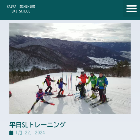
内
KAIWA TOSHIHIRO
容
SKI SCHOOL
を
ス
キ
ッ
プ
平日SLトレーニング
1月 22, 2024