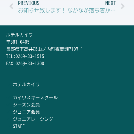
Prev
N
PREVIOUS
NEXT
お知らせ致します！
なかなか落ち着かない平日・・・・
ホテルカイワ
〒381-0405
長野県下高井郡山ノ内町夜間瀬7107-1
TEL:0269-33-1515
FAX 0269-33-1300
ホテルカイワ
カイワスキースクール
シーズン会員
ジュニア会員
ジュニアレーシング
STAFF