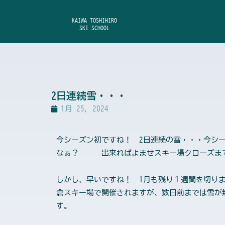
内
容
KAIWA TOSHIHIRO
SKI SCHOOL
を
ス
キ
ッ
プ
2日連続雪・・・
1月 25, 2024
今シーズン初ですね！ 2日連続の雪・・・今シ
なぁ？ 出来ればよませスキー場クローズまで
しかし、早いですね！ 1月も残り１週間を切り
倉スキー場で開催されますが、数日前までは雪が
す。