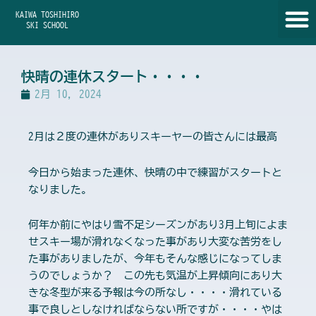
内
KAIWA TOSHIHIRO
容
SKI SCHOOL
を
ス
キ
快晴の連休スタート・・・・
ッ
2月 10, 2024
プ
2月は２度の連休がありスキーヤーの皆さんには最高
今日から始まった連休、快晴の中で練習がスタートと
なりました。
何年か前にやはり雪不足シーズンがあり3月上旬によま
せスキー場が滑れなくなった事があり大変な苦労をし
た事がありましたが、今年もそんな感じになってしま
うのでしょうか？ この先も気温が上昇傾向にあり大
きな冬型が来る予報は今の所なし・・・・滑れている
事で良しとしなければならない所ですが・・・・やは