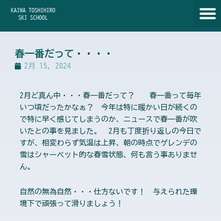
内
KAIWA TOSHIHIRO
容
SKI SCHOOL
を
ス
キ
春一番だって・・・・
ッ
2月 15, 2024
プ
2月ど真ん中・・・春一番だって？ 春一番って毎年
いつ頃だったかなぁ？ 今年は特に暖かい日が続くの
で特に早く感じてしまうのか、ニュースで春一番が吹
いたとの事を見ました。 2月も丁度折り返しの今日で
すが、相変わらず気温は上昇、朝の時点でゲレンデの
雪はシャーベット的な春雪状態、何も言う事ありませ
ん。
自然の無為自然・・・仕方ないです！ 与えられた環
境下で頑張って滑りましょう！