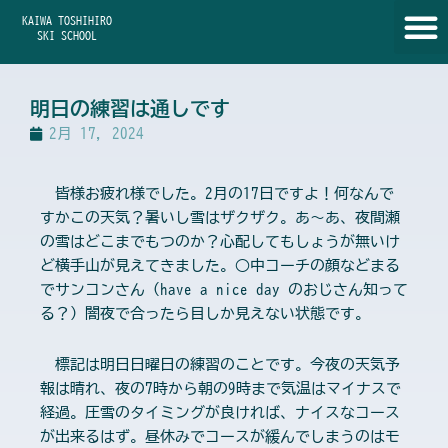
内
KAIWA TOSHIHIRO
容
SKI SCHOOL
を
ス
キ
明日の練習は通しです
ッ
2月 17, 2024
プ
皆様お疲れ様でした。2月の17日ですよ！何なんで
すかこの天気？暑いし雪はザクザク。あ～あ、夜間瀬
の雪はどこまでもつのか？心配してもしょうが無いけ
ど横手山が見えてきました。○中コーチの顔などまる
でサンコンさん（have a nice day のおじさん知って
る？）闇夜で合ったら目しか見えない状態です。
標記は明日日曜日の練習のことです。今夜の天気予
報は晴れ、夜の7時から朝の9時まで気温はマイナスで
経過。圧雪のタイミングが良ければ、ナイスなコース
が出来るはず。昼休みでコースが緩んでしまうのはモ