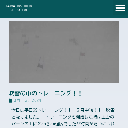
内
KAIWA TOSHIHIRO
容
SKI SCHOOL
を
ス
キ
ッ
プ
吹雪の中のトレーニング！！
3月 13, 2024
今日は平日GSトレーニング！！ ３月中旬！！ 吹雪
となりました。 トレーニングを開始した時は圧雪の
バーンの上に２cm３cm程度でしたが時間がたつにつれ