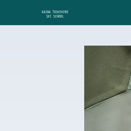
内
容
KAIWA TOSHIHIRO
SKI SCHOOL
を
ス
キ
ッ
プ