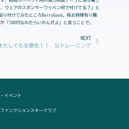
らず、結局カーペット用の強力両面テープに落ち着き
ぁ、ウェアのスポンサーワッペン何で付けてる？」と
付けてみたところBerryGood。桜お姉様有り難
が「100均なめたらいかんぜよ」と言うことで。
Next
NEXT
またしても冬景色！！ SLトレーニング
・イベント
ファンクションスキークラブ