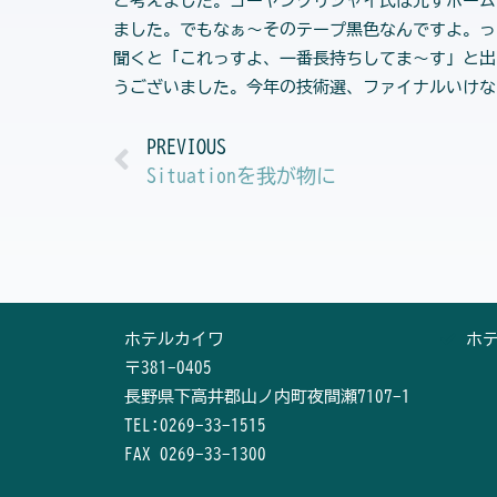
と考えました。ゴーヤンクリジャイ氏は先ずホーム
ました。でもなぁ～そのテープ黒色なんですよ。っ
聞くと「これっすよ、一番長持ちしてま～す」と出し
うございました。今年の技術選、ファイナルいけな
Prev
PREVIOUS
Situationを我が物に
ホテルカイワ
ホ
〒381-0405
長野県下高井郡山ノ内町夜間瀬7107-1
TEL:0269-33-1515
FAX 0269-33-1300