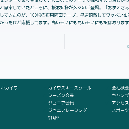
センターで良く宣伝しているゴ○ラのテープで挑戦するも芳しか
と思案していたところに、桜お姉様が久々のご登場。「おまえさ
てきたのが、100均の布用両面テープ。早速頂戴してワッペンを貼り
かったけど応援してます。高いモノにも易いモノにも訳はあります
テルカイワ
カイワスキースクール
会社概要
シーズン会員
キャンプ
ジュニア会員
アクセス
ジュニアレーシング
スポーツ
STAFF