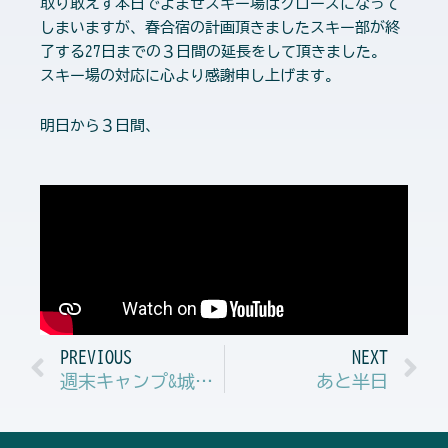
取り敢えず本日でよませスキー場はクローズになって
しまいますが、春合宿の計画頂きましたスキー部が終
了する27日までの３日間の延長をして頂きました。
スキー場の対応に心より感謝申し上げます。
明日から３日間、
Prev
N
PREVIOUS
NEXT
週末キャンプ&城北学園スキー部
あと半日