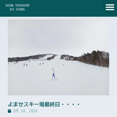
内
KAIWA TOSHIHIRO
容
SKI SCHOOL
を
ス
キ
ッ
プ
よませスキー場最終日・・・・
3月 24, 2024