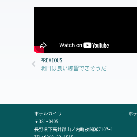
Prev
PREVIOUS
明日は良い練習できそうだ
ホテルカイワ
ホ
〒381-0405
長野県下高井郡山ノ内町夜間瀬7107-1