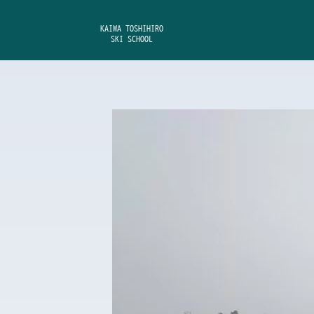
内
容
KAIWA TOSHIHIRO
SKI SCHOOL
を
ス
キ
ッ
プ