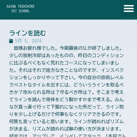
内
KAIWA TOSHIHIRO
容
SKI SCHOOL
を
ス
キ
ラインを読む
ッ
5月 5, 2024
プ
皆様お疲れ様でした。今期最後のSLが終了しました。
少しの放射冷却はあったものの、昨日のコンディション
に比ぶるべくもなく荒れたコースになってしまいまし
た。それはそれで詮方なきことなのですが、インスペク
ションをしっかりやって下さい。今の自分の技術レベル
でベストなタイムを出すには、どういうラインを取るべ
きか？攻められる所は？守るべき所は？。そこまで考え
てラインを読んで身体をどう動かすかまで考える。みん
なが真っ直ぐ行って下掘れになった所だって、ライン取
りを少し上げるだけで何事もなくクリアできるのです。
何度も言っていると思います。ラインが読めればリズム
が決まる、リズムが読めれば躰の使い方が決まります。
試合では、アップして、インペしてアタック。1本目でト