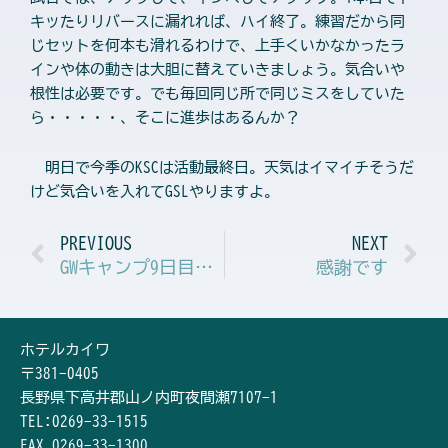
キッたりリバースに漏れれば、ハイ終了。練習だから同
じセットを何本も滑れるわけで、上手くいかなかったラ
インや体の動きは大胆に替えていきましょう。気合いや
根性は必要です。でも毎回同じ所で同じミスをしていた
ら・・・・・、そこに進歩はあるんか？
明日で今季のKSCは活動最終日。天気はイマイチそうだ
けど気合いを入れてGSLやりますよ。
Prev
N
PREVIOUS
NEXT
GWキャンプ9日目・・・SL
感謝です
ホテルカイワ
〒381-0405
長野県下高井郡山ノ内町夜間瀬7107-1
TEL:0269-33-1515
FAX 0269-33-1300