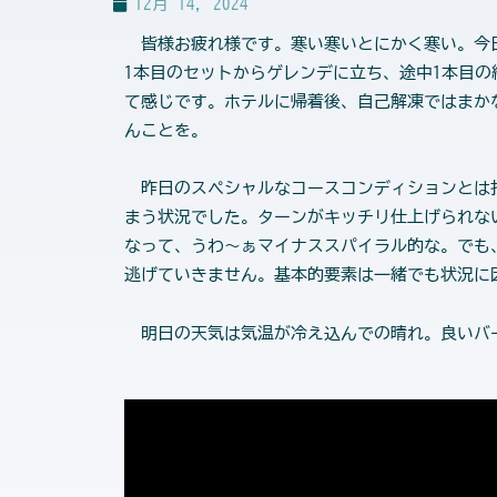
12月 14, 2024
皆様お疲れ様です。寒い寒いとにかく寒い。今日
1本目のセットからゲレンデに立ち、途中1本目
て感じです。ホテルに帰着後、自己解凍ではまか
んことを。
昨日のスペシャルなコースコンディションとは打
まう状況でした。ターンがキッチリ仕上げられな
なって、うわ～ぁマイナススパイラル的な。でも
逃げていきません。基本的要素は一緒でも状況に
明日の天気は気温が冷え込んでの晴れ。良いバ