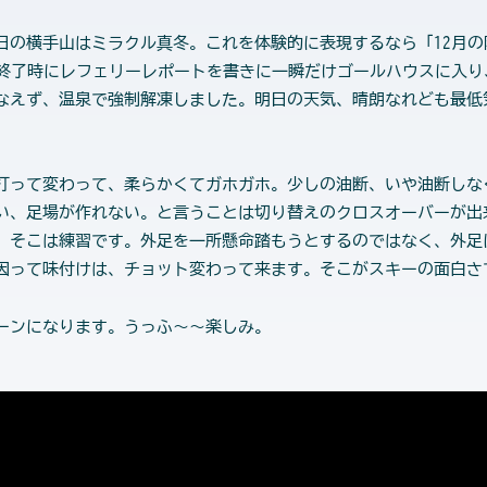
の横手山はミラクル真冬。これを体験的に表現するなら「12月の阿
の終了時にレフェリーレポートを書きに一瞬だけゴールハウスに入り
なえず、温泉で強制解凍しました。明日の天気、晴朗なれども最低
って変わって、柔らかくてガホガホ。少しの油断、いや油断しな
い、足場が作れない。と言うことは切り替えのクロスオーバーが出
、そこは練習です。外足を一所懸命踏もうとするのではなく、外足
因って味付けは、チョット変わって来ます。そこがスキーの面白さ
ーンになります。うっふ～～楽しみ。