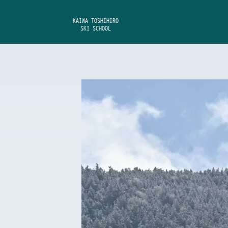
内
容
KAIWA TOSHIHIRO
SKI SCHOOL
を
ス
キ
ッ
プ