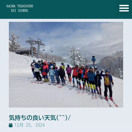
内
KAIWA TOSHIHIRO
容
SKI SCHOOL
を
ス
キ
ッ
プ
気持ちの良い天気(^^)/
12月 25, 2024