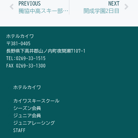
Prev
N
PREVIOUS
NEXT
獨協中高スキー部合宿５日目GSトレーニング
開成学園2日目
ホテルカイワ
〒381-0405
長野県下高井郡山ノ内町夜間瀬7107-1
TEL:0269-33-1515
FAX 0269-33-1300
ホテルカイワ
カイワスキースクール
シーズン会員
ジュニア会員
ジュニアレーシング
STAFF