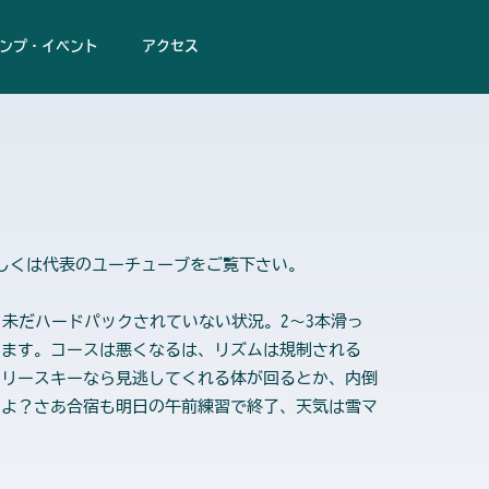
ンプ・イベント
アクセス
しくは代表のユーチューブをご覧下さい。
未だハードパックされていない状況。2～3本滑っ
きます。コースは悪くなるは、リズムは規制される
フリースキーなら見逃してくれる体が回るとか、内倒
もよ？さあ合宿も明日の午前練習で終了、天気は雪マ