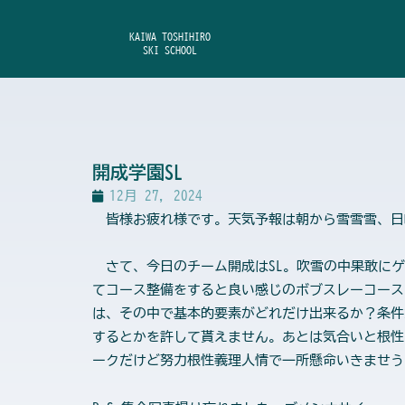
内
容
KAIWA TOSHIHIRO
SKI SCHOOL
を
ス
キ
ッ
プ
開成学園SL
12月 27, 2024
皆様お疲れ様です。天気予報は朝から雪雪雪、日
さて、今日のチーム開成はSL。吹雪の中果敢にゲ
てコース整備をすると良い感じのボブスレーコース
は、その中で基本的要素がどれだけ出来るか？条件
するとかを許して貰えません。あとは気合いと根性
ークだけど努力根性義理人情で一所懸命いきませう