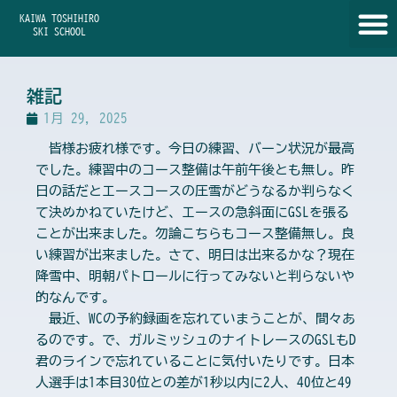
内
KAIWA TOSHIHIRO
容
SKI SCHOOL
を
ス
キ
雑記
ッ
1月 29, 2025
プ
皆様お疲れ様です。今日の練習、バーン状況が最高
でした。練習中のコース整備は午前午後とも無し。昨
日の話だとエースコースの圧雪がどうなるか判らなく
て決めかねていたけど、エースの急斜面にGSLを張る
ことが出来ました。勿論こちらもコース整備無し。良
い練習が出来ました。さて、明日は出来るかな？現在
降雪中、明朝パトロールに行ってみないと判らないや
的なんです。
最近、WCの予約録画を忘れていまうことが、間々あ
るのです。で、ガルミッシュのナイトレースのGSLもD
君のラインで忘れていることに気付いたりです。日本
人選手は1本目30位との差が1秒以内に2人、40位と49