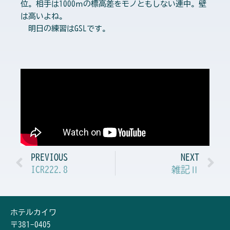
位。相手は1000ｍの標高差をモノともしない連中。壁
は高いよね。
明日の練習はGSLです。
Prev
N
PREVIOUS
NEXT
ICR222.8
雑記Ⅱ
ホテルカイワ
〒381-0405