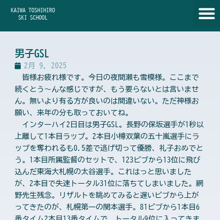
内
KAIWA TOSHIHIRO
容
SKI SCHOOL
を
ス
キ
男子GSL
ッ
2月 9, 2025
プ
皆様お疲れ様です。今日の夜間瀬も雪模様。ここまで
続くとう～んな感じですが、もう要らないとは言いませ
ん。無いより有る方が良いのは間違いない。ただ神様お
願い、来年の分も取っておいてね。
インターハイ2日目は男子GSL。長野の保坂選手が1秒以
上離して1本目ラップ。2本目小樽双葉の五十嵐選手にラ
ップを奪われるも0.5差で逃げ切って優勝、礼子おめでと
う。1本目所属監督のセットで、123ビブから13位に飛び
込んだ東海大札幌の太谷選手。これはっと思いました
が、2本目で失速トータル31位に落ちてしまいました。網
野先生残念。リザルトを眺めてみると遅いビブから上が
ってきたのが、札幌第一の関本選手。81ビブから1本目6
番タイム2本目13番タイムで、トータル9位に入ってきま