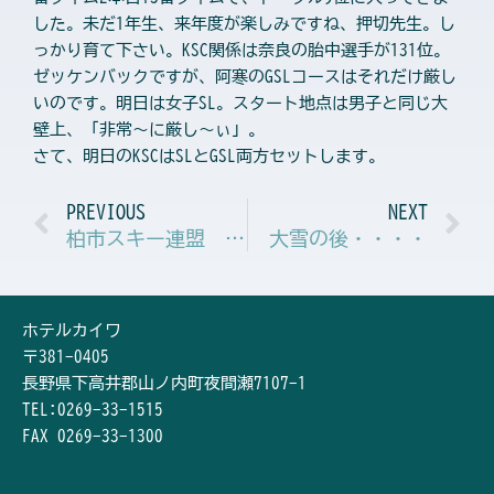
した。未だ1年生、来年度が楽しみですね、押切先生。し
っかり育て下さい。KSC関係は奈良の胎中選手が131位。
ゼッケンバックですが、阿寒のGSLコースはそれだけ厳し
いのです。明日は女子SL。スタート地点は男子と同じ大
壁上、「非常～に厳し～ぃ」。
さて、明日のKSCはSLとGSL両方セットします。
Prev
N
PREVIOUS
NEXT
柏市スキー連盟 市民大会
大雪の後・・・・
ホテルカイワ
〒381-0405
長野県下高井郡山ノ内町夜間瀬7107-1
TEL:0269-33-1515
FAX 0269-33-1300