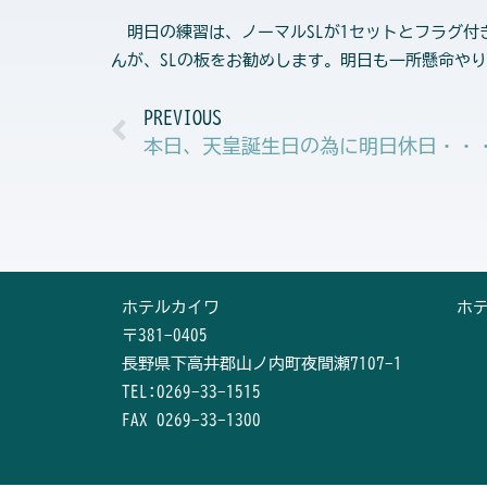
明日の練習は、ノーマルSLが1セットとフラグ付
んが、SLの板をお勧めします。明日も一所懸命や
Prev
PREVIOUS
本日、天皇誕生日の為に明日休日・・
ホテルカイワ
ホ
〒381-0405
長野県下高井郡山ノ内町夜間瀬7107-1
TEL:0269-33-1515
FAX 0269-33-1300