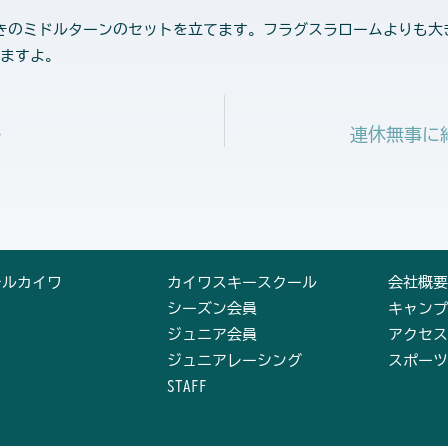
きのミドルターンのセットを立てます。フラグスラロームよりも大
りますよ。
・
連休無事に
テルカイワ
カイワスキースクール
会社概要
シーズン会員
キャンプ
ジュニア会員
アクセス
ジュニアレーシング
スポーツ
STAFF