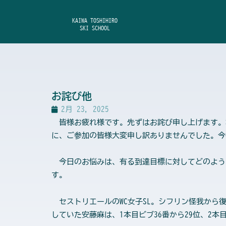
内
容
KAIWA TOSHIHIRO
SKI SCHOOL
を
ス
キ
ッ
プ
お詫び他
2月 23, 2025
皆様お疲れ様です。先ずはお詫び申し上げます。
に、ご参加の皆様大変申し訳ありませんでした。今
今日のお悩みは、有る到達目標に対してどのよう
す。
セストリエールのWC女子SL。シフリン怪我から
していた安藤麻は、1本目ビブ36番から29位、2