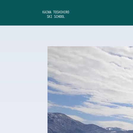
内
容
KAIWA TOSHIHIRO
SKI SCHOOL
を
ス
キ
ッ
プ