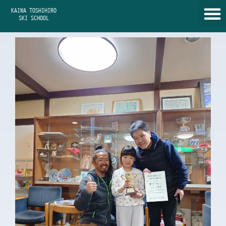
内
KAIWA TOSHIHIRO
容
SKI SCHOOL
を
ス
キ
ッ
プ