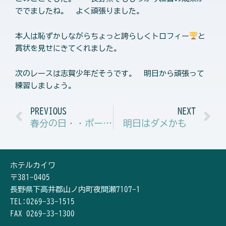
ででましたね。 よく頑張りました。
本人は恥ずかしながらちょっと誇らしくトロフィー
と
賞状を見せにきてくれました。
次のレースは志賀少年だそうです。 明日から頑張って
練習しましょう。
Prev
N
PREVIOUS
NEXT
春分の日・・ポールバーン貸切状態・・気持ちいい！！
明日はダメかも
ホテルカイワ
〒381-0405
長野県下高井郡山ノ内町夜間瀬7107-1
TEL:0269-33-1515
FAX 0269-33-1300