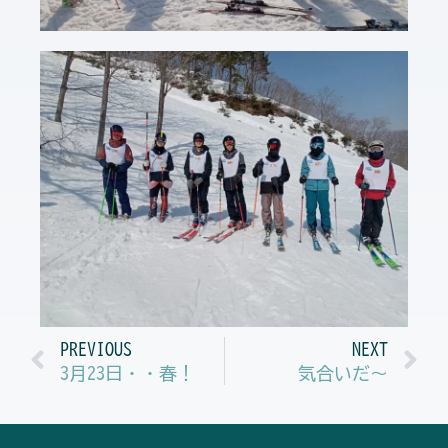
Prev
N
PREVIOUS
NEXT
3月23日・・春！
気合いだ～