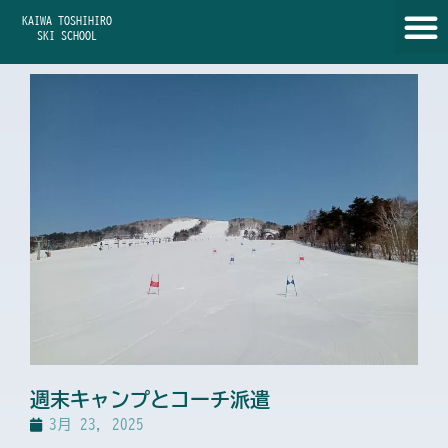
内
KAIWA TOSHIHIRO
容
SKI SCHOOL
を
ス
キ
ッ
プ
週末キャンプとコーチ派遣
3月 23, 2025