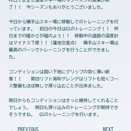
昨日でよませ温泉スキー場の今シーズンの営業が終
了！！ 今シーズンもありがとうございました。
今日から横手山スキー場に移動してのトレーニングを行
っています。 初日の今日はGSのトレーニング！！ 昨
日までの暖かさが嘘のよう！！ 移動中の道路の温度計
はマイナス７度！！（蓮池交差点） 横手山スキー場は
最高のバーンでトレーニングを行うことができまし
た。
コンディションは固い下地にグリップの効く薄い新
雪！！ 第四リフト海和ゲレンデはリフトも短くコー
ス整備もほぼ無しで滑り込むことが出来ました。
明日からもコンディションはきっと維持してくれること
でしょう。 明日も滑り込みのトレーニングが期待でき
そうですね。 GSのトレーニングを行います。
Prev
N
PREVIOUS
NEXT