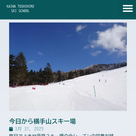
内
KAIWA TOSHIHIRO
容
SKI SCHOOL
を
ス
キ
ッ
プ
今日から横手山スキー場
3月 31, 2025