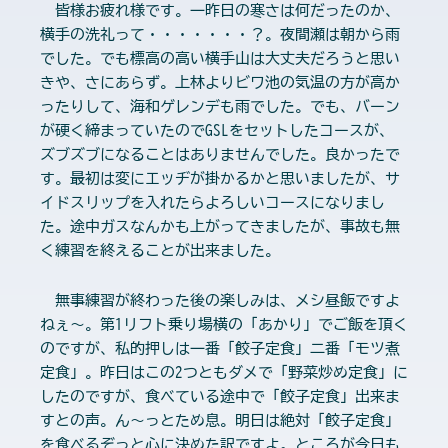
皆様お疲れ様です。一昨日の寒さは何だったのか、
横手の洗礼って・・・・・・・？。夜間瀬は朝から雨
でした。でも標高の高い横手山は大丈夫だろうと思い
きや、さにあらず。上林よりビワ池の気温の方が高か
ったりして、海和ゲレンデも雨でした。でも、バーン
が硬く締まっていたのでGSLをセットしたコースが、
ズブズブになることはありませんでした。良かったで
す。最初は変にエッヂが掛かるかと思いましたが、サ
イドスリップを入れたらよろしいコースになりまし
た。途中ガスなんかも上がってきましたが、事故も無
く練習を終えることが出来ました。
無事練習が終わった後の楽しみは、メシ昼飯ですよ
ねぇ～。第1リフト乗り場横の「あかり」でご飯を頂く
のですが、私的押しは一番「餃子定食」二番「モツ煮
定食」。昨日はこの2つともダメで「野菜炒め定食」に
したのですが、食べている途中で「餃子定食」出来ま
すとの声。ん～っとため息。明日は絶対「餃子定食」
を食べるぞっと心に決めた訳ですよ。ところが今日も