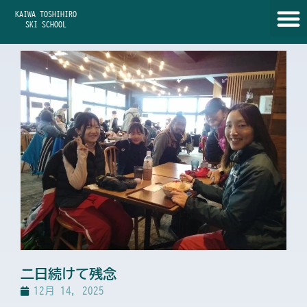
内
KAIWA TOSHIHIRO
容
SKI SCHOOL
を
ス
キ
ッ
プ
二日続けて残念
12月 14, 2025