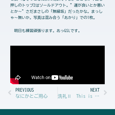
押しのトップ2はソールドアウト。”運が良いとか悪い
とか～”さだまさしの「無縁坂」だったかな。まっし
ゃ～無いか。写真は混み合う「あかり」での1枚。
明日も練習頑張ります。あっGSLです。
Prev
N
PREVIOUS
NEXT
なにかとご用心
洗礼Ⅱ This is YOKOTE