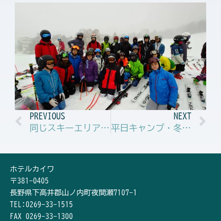
Prev
N
PREVIOUS
NEXT
同じスキーエリアなのに・・・小丸山スキー場
平日キャンプ・冬休みJrキャンプ
ホテルカイワ
〒381-0405
長野県下高井郡山ノ内町夜間瀬7107-1
TEL:0269-33-1515
FAX 0269-33-1300