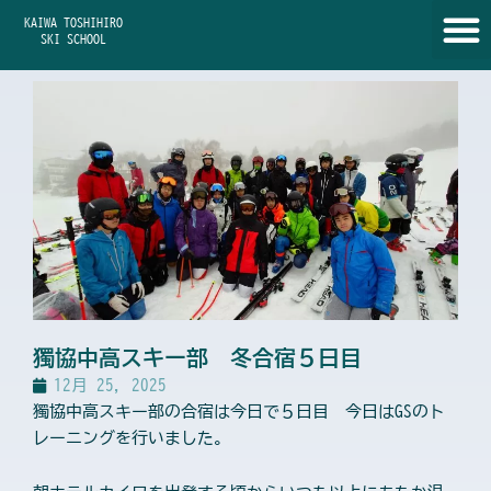
内
KAIWA TOSHIHIRO
容
SKI SCHOOL
を
ス
キ
ッ
プ
獨協中高スキー部 冬合宿５日目
12月 25, 2025
獨協中高スキー部の合宿は今日で５日目 今日はGSのト
レーニングを行いました。