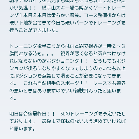
朝ホテルカイワを出発する頃からいつも以上にあたか温
かい気温！！ 横手山スキー場も暖かくゲートトレーニ
ング１本目２本目は柔らかい雪質。コース整備後からは
硬い下地が出てきて今日も硬いバーンでトレーニングを
行うことができました。
トレーニング後半ごろからは雨と霧で視界が一時２〜３
旗門となる時も。。。 視界が悪くなると気をつけなけ
ればならないのがポジショニング！！ どうしてもポジ
ションが後ろになりやすくなってしまうのでいつも以上
にポジションを意識して滑ることが必要になってきま
す。 これも自然相手のスポーツ！！ レースでも視界
の悪いときはありますのでいい経験飛んったと思いま
す。
明日は合宿最終日！！ SLのトレーニングを予定いたし
ております。 最後まで怪我のないよう進めていければ
と思います。