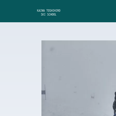
内
容
KAIWA TOSHIHIRO
SKI SCHOOL
を
ス
キ
ッ
プ