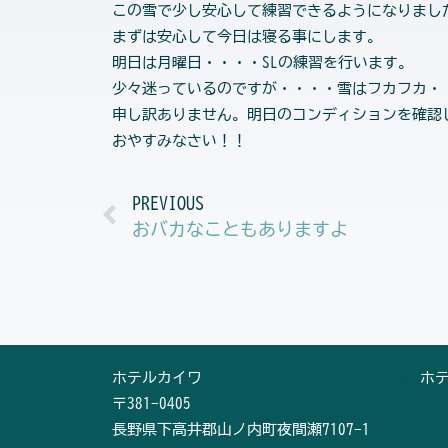
この雪で少し安心して練習できるようになりまし
まずは安心して今日は寝る事にします。
明日は月曜日・・・・SLの練習を行います。
少々迷っているのですが・・・・雪はフカフカ・・
申し訳ありません。明日のコンディションを確認
おやすみなさい！！
Prev
PREVIOUS
おバカなこともありますよ
ホテルカイワ
ホ
〒381-0405
長野県下高井郡山ノ内町夜間瀬7107-1