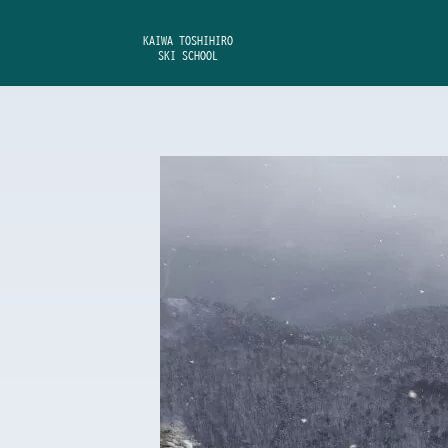
内
容
KAIWA TOSHIHIRO
SKI SCHOOL
を
ス
キ
ッ
プ