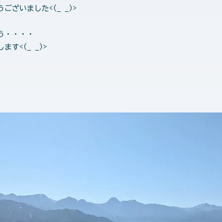
ざいました<(_ _)>
う・・・・
す<(_ _)>