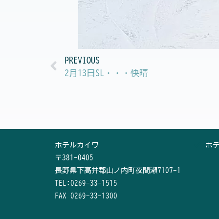
Prev
PREVIOUS
2月13日SL・・・快晴
ホテルカイワ
ホ
〒381-0405
長野県下高井郡山ノ内町夜間瀬7107-1
TEL:0269-33-1515
FAX 0269-33-1300