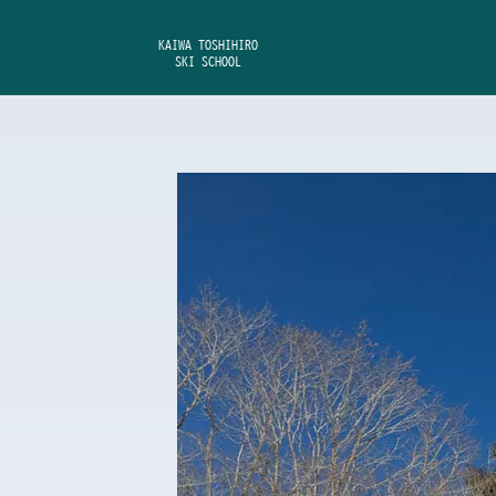
内
容
KAIWA TOSHIHIRO
SKI SCHOOL
を
ス
キ
ッ
プ