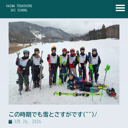
内
KAIWA TOSHIHIRO
容
SKI SCHOOL
を
ス
キ
ッ
プ
この時期でも雪とさすがです(^^)/
3月 26, 2026