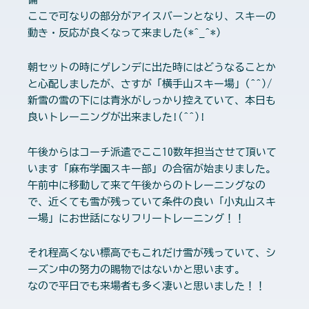
ここで可なりの部分がアイスバーンとなり、スキーの
動き・反応が良くなって来ました(*^_^*)
朝セットの時にゲレンデに出た時にはどうなることか
と心配しましたが、さすが「横手山スキー場」(^^)/
新雪の雪の下には青氷がしっかり控えていて、本日も
良いトレーニングが出来ました!(^^)!
午後からはコーチ派遣でここ10数年担当させて頂いて
います「麻布学園スキー部」の合宿が始まりました。
午前中に移動して来て午後からのトレーニングなの
で、近くても雪が残っていて条件の良い「小丸山スキ
ー場」にお世話になりフリートレーニング！！
それ程高くない標高でもこれだけ雪が残っていて、シ
ーズン中の努力の賜物ではないかと思います。
なので平日でも来場者も多く凄いと思いました！！