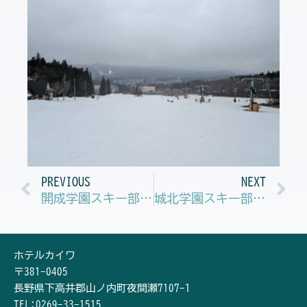
Prev
N
PREVIOUS
NEXT
開成学園スキー部合宿無事終了
城北学園スキー部 春合宿
ホテルカイワ
〒381-0405
長野県下高井郡山ノ内町夜間瀬7107-1
TEL:0269-33-1515