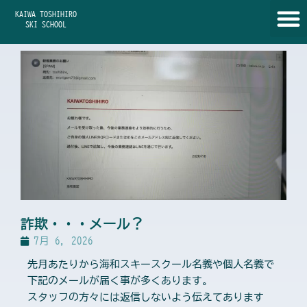
内
KAIWA TOSHIHIRO
容
SKI SCHOOL
を
ス
キ
ッ
プ
詐欺・・・メール？
7月 6, 2026
先月あたりから海和スキースクール名義や個人名義で
下記のメールが届く事が多くあります。
スタッフの方々には返信しないよう伝えてあります