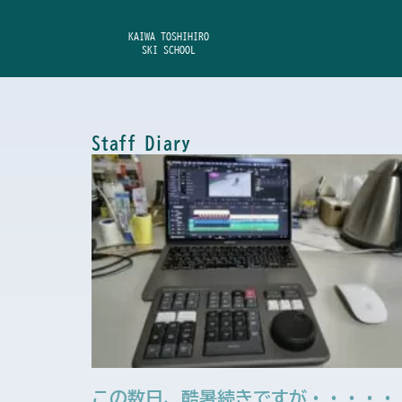
内
容
KAIWA TOSHIHIRO
SKI SCHOOL
を
ス
キ
ッ
Staff Diary
プ
この数日、酷暑続きですが・・・・・