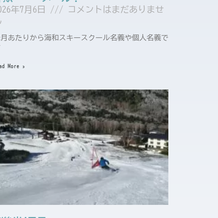
026年7月6日
コメントはまだありませ
ん
先月あたりから海和スキースクール名義や個人名義で
下
ad More »