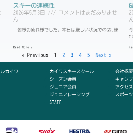
スキーの連続性
せ
2026年5月3日
コメントはまだありませ
2
ん
皆様お疲れ様でした。本日は厳しい状況でのGSL練
Read More »
Re
« Previous
1
2
3
4
5
Next »
テルカイワ
カイワスキースクール
会社概要
シーズン会員
キャンプ
ジュニア会員
アクセス
ジュニアレーシング
スポーツ
STAFF