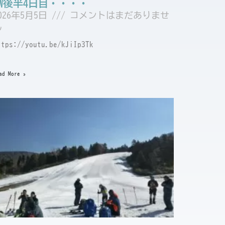
GW後半4日目・・・・
026年5月5日
コメントはまだありませ
ん
ttps://youtu.be/kJiIp3Tk
ad More »