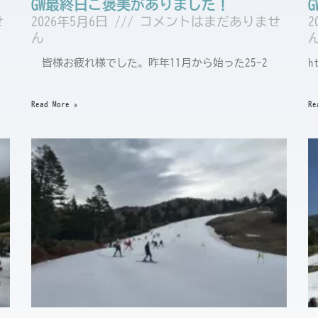
GW最終日ご褒美がありました！
せ
2026年5月6日
コメントはまだありませ
2
ん
皆様お疲れ様でした。昨年11月から始った25ｰ2
h
Read More »
Re