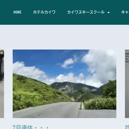
HOME
ホテルカイワ
カイワスキースクール
キャ
ペ
ペ
ペ
ペ
ペ
ー
ー
ー
ー
ー
ジ
ジ
ジ
ジ
ジ
7月連休・・・