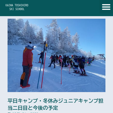
内
KAIWA TOSHIHIRO
容
SKI SCHOOL
を
ス
キ
ッ
プ
平日キャンプ・冬休みジュニアキャンプ担
当二日目と今後の予定