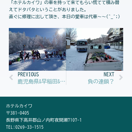
「ホテルカイワ」の車を持って来てもらい慌てて積み替
えてドタバタということがありました。
直ぐに修理に出して頂き、本日の愛車は代車～～(^_^;)
Prev
N
PREVIOUS
NEXT
鹿児島県&早稲田&KSCフリートレーニング班
負の連鎖？
ホテルカイワ
〒381-0405
長野県下高井郡山ノ内町夜間瀬7107-1
TEL:0269-33-1515