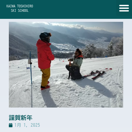
内
KAIWA TOSHIHIRO
容
SKI SCHOOL
を
ス
キ
ッ
プ
謹賀新年
1月 1, 2025