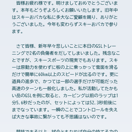
皆様お疲れ様です。明けましておめでとうございま
す。本年もどうぞよろしくお願いいたします。旧年中
はスキーおバカな私に多大なご愛顧を賜り、ありがと
うございました。今年も変わらずスキーおバカで参り
ます。
さて皆様、新年早々悲しいことに本日のGSLトレー
ニングで2名の負傷者をだしてしまいました。残念なこ
とですが、スキースポーツの現実でもあります。スキ
ーは原動力を使わずに板の上に乗っかって雪面を滑る
だけで簡単に60km以上のスピードが出るのです。更に
道具の進歩で、かつては一部の選手だけが可能だった
高速のターンも一般化しました。私が活動してたかも
い岳のGSLを例に取ると、カービング以前のラップは1
分5.6秒だったのが、セットによっては52.3秒前後に
までなっています。一瞬のことでコントロールを失え
ば大きな事故に繋がっても不思議はないのです。
競技である以上、試合ともなれば自分の持てる力の