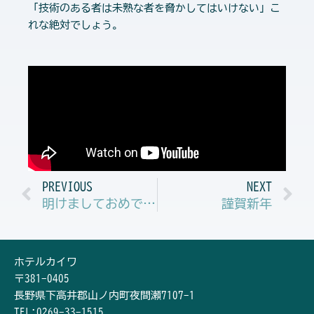
「技術のある者は未熟な者を脅かしてはいけない」こ
れな絶対でしょう。
Prev
N
PREVIOUS
NEXT
明けましておめでとうございます。
謹賀新年
ホテルカイワ
〒381-0405
長野県下高井郡山ノ内町夜間瀬7107-1
TEL:0269-33-1515