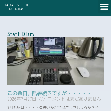
内
KAIWA TOSHIHIRO
容
SKI SCHOOL
を
ス
キ
ッ
Staff Diary
プ
ペ
ペ
ペ
ペ
ペ
ー
ー
ー
ー
ー
ジ
ジ
ジ
ジ
ジ
この数日、酷暑続きですが・・・・・
2026年7月27日
コメントはまだありません
7月も終盤・・・・皆様いかがお過ごしでしょうか？子