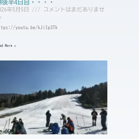
GW後半4日目・・・・
026年5月5日
コメントはまだありませ
ん
ttps://youtu.be/kJiIp3Tk
ad More »