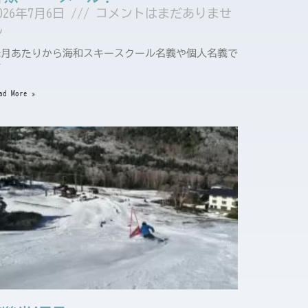
026年7月6日
コメントはまだありませ
ん
先月あたりから海和スキースクール名義や個人名義で
下
ad More »