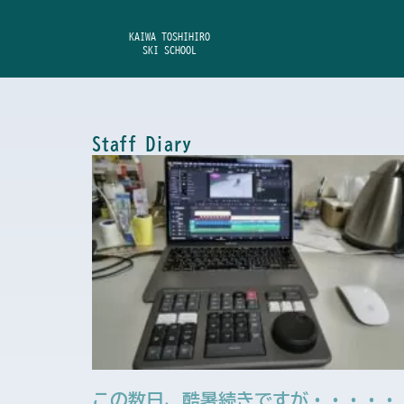
内
容
KAIWA TOSHIHIRO
SKI SCHOOL
を
ス
キ
ッ
Staff Diary
プ
この数日、酷暑続きですが・・・・・