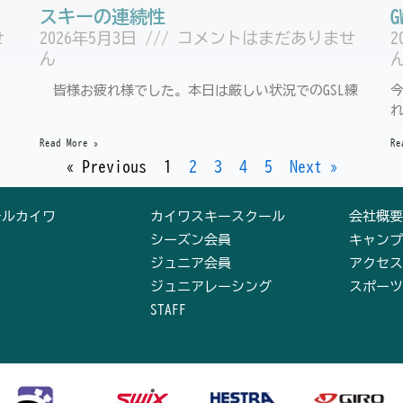
スキーの連続性
せ
2026年5月3日
コメントはまだありませ
2
ん
皆様お疲れ様でした。本日は厳しい状況でのGSL練
Read More »
Re
« Previous
1
2
3
4
5
Next »
テルカイワ
カイワスキースクール
会社概要
シーズン会員
キャンプ
ジュニア会員
アクセス
ジュニアレーシング
スポーツ
STAFF