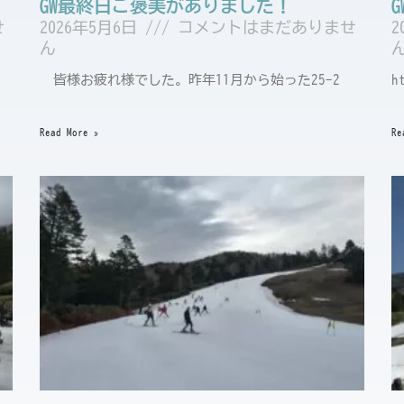
GW最終日ご褒美がありました！
せ
2026年5月6日
コメントはまだありませ
2
ん
皆様お疲れ様でした。昨年11月から始った25ｰ2
h
Read More »
Re