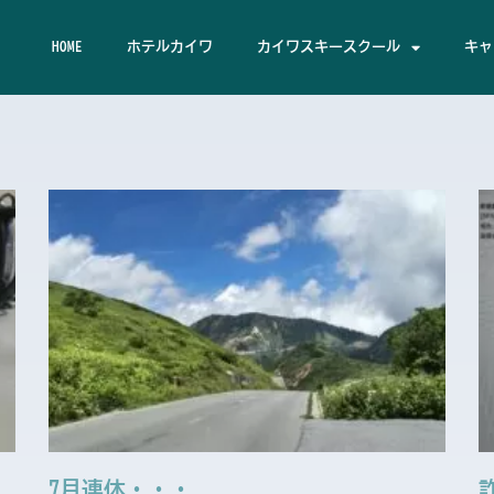
HOME
ホテルカイワ
カイワスキースクール
キャ
ペ
ペ
ペ
ペ
ペ
ー
ー
ー
ー
ー
ジ
ジ
ジ
ジ
ジ
7月連休・・・