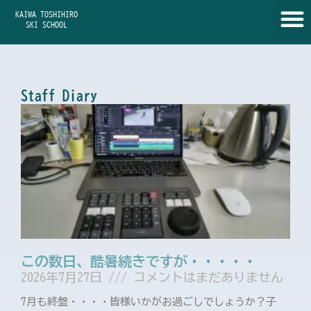
内
KAIWA TOSHIHIRO
容
SKI SCHOOL
を
ス
キ
ッ
Staff Diary
プ
ペ
ペ
ペ
ペ
ペ
ー
ー
ー
ー
ー
ジ
ジ
ジ
ジ
ジ
この数日、酷暑続きですが・・・・・
2026年7月27日
コメントはまだありません
7月も終盤・・・・皆様いかがお過ごしでしょうか？子